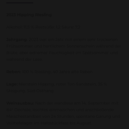
2023 Hipping Riesling
Alkohol: 11,5 % Restsüße: 1,2 Säure: 7,2
Jahrgang
: 2023 war ein Jahr mit einem sehr trockenen
Frühsommer und herrlichem Sonnenschein während der
Blüte, aber extremer Feuchtigkeit im Spätsommer und
während der Lese.
Reben:
100 % Riesling, 40 Jahre alte Reben
Lage:
Nierstein Hipping, roter Ton-Sandstein, 35 %
Steigung, Süd-Osthang
Weinausbau:
Nach der Handlese am 14. September mit
84° Oechsle, leichtes einmaischen und anschließende
Maischestandzeit von 24 Stunden, spontane Gärung und
Vollhefelager im Halbstückfass bis August.