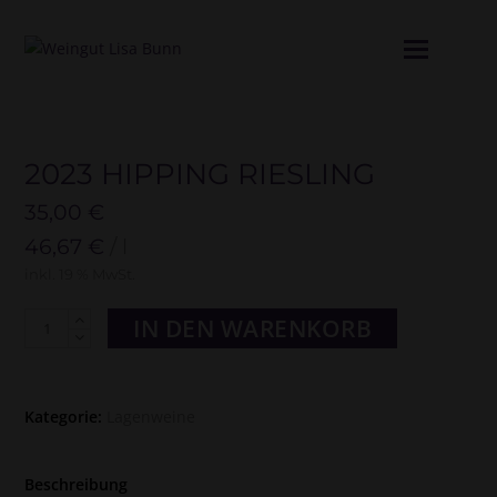
Mobil
Menü
öffne
2023 HIPPING RIESLING
35,00
€
46,67
€
/
l
inkl. 19 % MwSt.
2023
IN DEN WARENKORB
Hipping
Riesling
Menge
Kategorie:
Lagenweine
Beschreibung