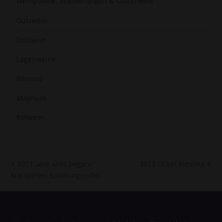
Weinpakete, Wanderungen & Gutscheine
Gutswein
Ortswein
Lagenweine
Réserve
Magnum
Rotwein
vorheriger
Nächster
2011 „wie alles begann“
2023 Orbel Riesling
Beitrag:
Beitrag:
Fraugarten Spätburgunder