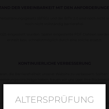
TAND DER VEREINBARKEIT MIT DEN ANFORDERUNG
eitsstärkungsgesetz (BFSG) und der BITV 2.0 sind noch nicht voll
noch nicht vollständig barrierefrei.
025 eingestellt wurden. Später eingestellte PDF-Dateien werden
erstellt bzw. schnellstmöglich durch eine solche ersetzt.
KONTINUIERLICHE VERBESSERUNG
aran, die Barrierefreiheit unserer Website zu verbessern. Sollten
besserungsvorschläge haben, freuen wir uns über Ihre Rückmeld
BARRIEREN MELDEN
ALTERSPRÜFUNG
r Website feststellen oder Anmerkungen zur Barrierefreiheit habe