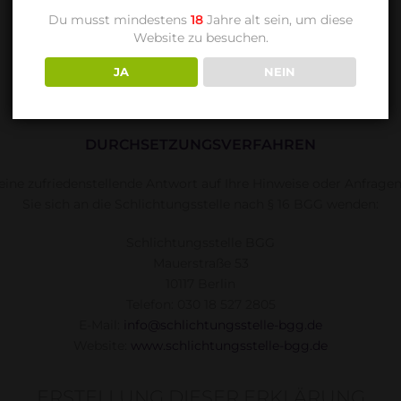
Lisa Bunn und Bastian Strebel GBR
Du musst mindestens
18
Jahre alt sein, um diese
Website zu besuchen.
Mainzer Str. 86
55283 Nierstein
JA
NEIN
Tel.: 06133 – 59290
DURCHSETZUNGSVERFAHREN
ine zufriedenstellende Antwort auf Ihre Hinweise oder Anfragen 
Sie sich an die Schlichtungsstelle nach § 16 BGG wenden:
Schlichtungsstelle BGG
Mauerstraße 53
10117 Berlin
Telefon: 030 18 527 2805
E-Mail:
info@schlichtungsstelle-bgg.de
Website:
www.schlichtungsstelle-bgg.de
ERSTELLUNG DIESER ERKLÄRUNG