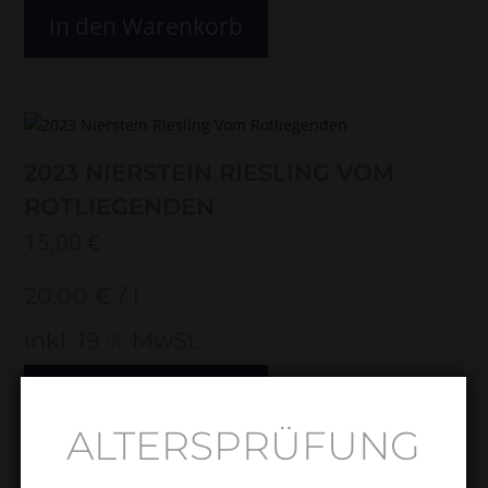
In den Warenkorb
2023 NIERSTEIN RIESLING VOM
ROTLIEGENDEN
15,00
€
20,00
€
/
l
inkl. 19 % MwSt.
In den Warenkorb
ALTERSPRÜFUNG