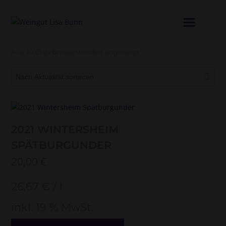
Mobil
Menü
öffne
Nach
Alle 10 Ergebnisse werden angezeigt
Aktualität
sortiert
2021 WINTERSHEIM
SPÄTBURGUNDER
20,00
€
26,67
€
/
l
inkl. 19 % MwSt.