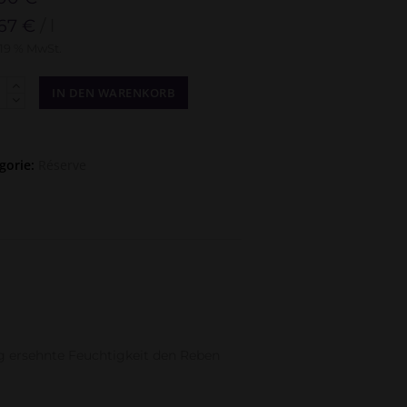
,67
€
/
l
 19 % MwSt.
IN DEN WARENKORB
ugieser
rve
ge
gorie:
Réserve
ang ersehnte Feuchtigkeit den Reben