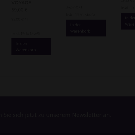
29,33
€
VOYAGE
34,67
€
/
l
inkl. 1
69,00
€
inkl. 19 % MwSt.
In de
92,00
€
/
l
Ware
In den
Warenkorb
inkl. 19 % MwSt.
In den
Warenkorb
Sie sich jetzt zu unserem Newsletter an.