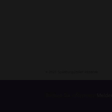
vorheriger
2021 Spätburgunder Réserve
Beitrag:
Bleiben Sie informiert!
Melden 