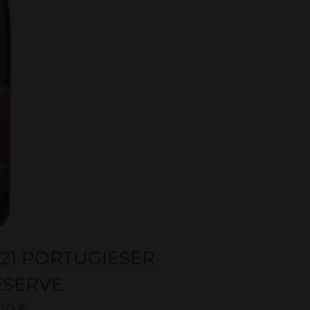
021 PORTUGIESER
ÉSERVE
,00
€