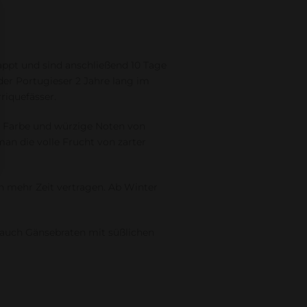
ppt und sind anschließend 10 Tage
der Portugieser 2 Jahre lang im
riquefässer.
ve Farbe und würzige Noten von
an die volle Frucht von zarter
h mehr Zeit vertragen. Ab Winter
 auch Gänsebraten mit süßlichen