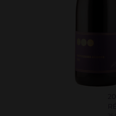
2
R
26