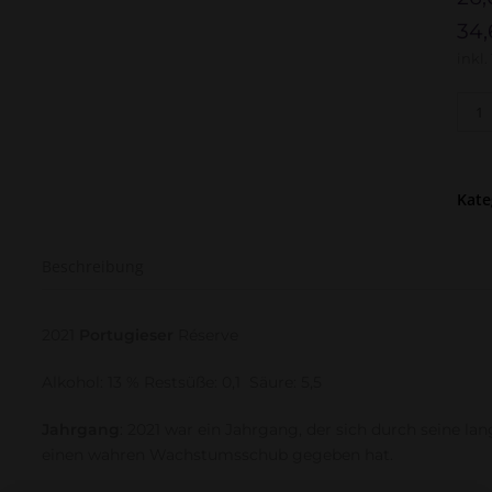
34
inkl.
2021
Port
Rése
Men
Kate
Beschreibung
2021
Portugieser
Réserve
Alkohol: 13 % Restsüße: 0,1 Säure: 5,5
Jahrgang
: 2021 war ein Jahrgang, der sich durch seine l
einen wahren Wachstumsschub gegeben hat.