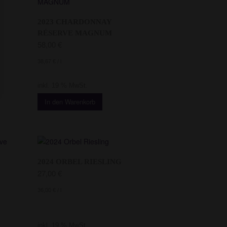
2023 CHARDONNAY
RÉSERVE MAGNUM
58,00
€
38,67
€
/
l
inkl. 19 % MwSt.
In den Warenkorb
2024 ORBEL RIESLING
27,00
€
36,00
€
/
l
inkl. 19 % MwSt.