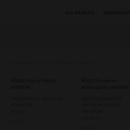
DAS WEINGUT
VERANSTAL
Nach
Ergebnisse 25 – 36 von 88 werden angezeigt
Aktualität
sortiert
2024 HIPPING RIESLING
2022 FRAUGARTEN
MAGNUM
SPÄTBURGUNDER
95,00
€
MAGNUM
122,00
€
63,33
€
/
l
81,33
€
/
l