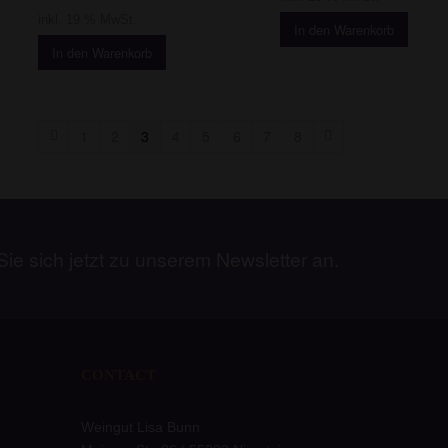
inkl. 19 % MwSt.
In den Warenkorb
In den Warenkorb
1
2
3
4
5
6
7
8
ie sich jetzt zu unserem Newsletter an.
CONTACT
Weingut Lisa Bunn