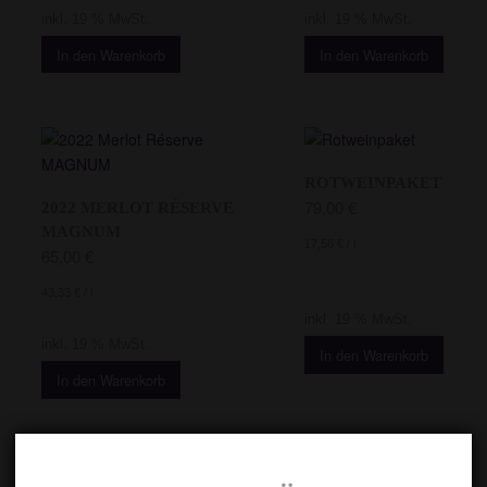
inkl. 19 % MwSt.
inkl. 19 % MwSt.
In den Warenkorb
In den Warenkorb
ROTWEINPAKET
79,00
€
2022 MERLOT RÉSERVE
MAGNUM
17,56
€
/
l
65,00
€
43,33
€
/
l
inkl. 19 % MwSt.
inkl. 19 % MwSt.
In den Warenkorb
In den Warenkorb