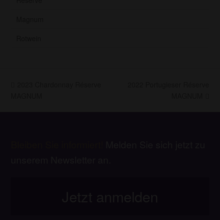
Magnum
Rotwein
vorheriger
Nächster
2023 Chardonnay Réserve
2022 Portugieser Réserve
Beitrag:
Beitrag:
MAGNUM
MAGNUM
Bleiben Sie informiert!
Melden Sie sich jetzt zu
unserem Newsletter an.
Jetzt anmelden