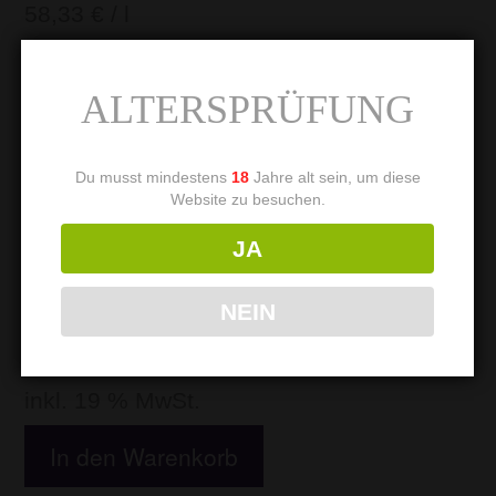
58,33
€
/
l
inkl. 19 % MwSt.
ALTERSPRÜFUNG
In den Warenkorb
Du musst mindestens
18
Jahre alt sein, um diese
Website zu besuchen.
JA
2024 ORBEL RIESLING MAGNUM
67,50
€
NEIN
45,00
€
/
l
inkl. 19 % MwSt.
In den Warenkorb