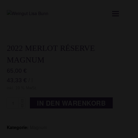
Mobil
Menü
öffnen
2022 MERLOT RÉSERVE
MAGNUM
65,00
€
43,33
€
/
l
inkl. 19 % MwSt.
2022
IN DEN WARENKORB
Merlot
Réserve
MAGNUM
Kategorie:
Magnum
Menge