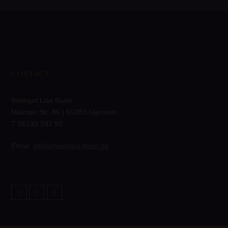
CONTACT
Weingut Lisa Bunn
Mainzer Str. 86 | 55283 Nierstein
T 06133 592 90
Email:
info[at]weingut-bunn.de
Twitter
Facebook
Instagram