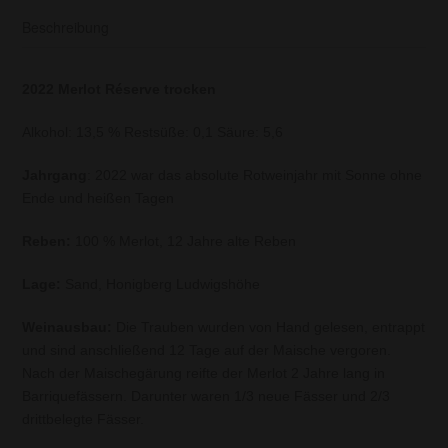
Beschreibung
2022 Merlot Réserve trocken
Alkohol: 13,5 % Restsüße: 0,1 Säure: 5,6
Jahrgang
: 2022 war das absolute Rotweinjahr mit Sonne ohne
Ende und heißen Tagen
Reben:
100 % Merlot, 12 Jahre alte Reben
Lage:
Sand, Honigberg Ludwigshöhe
Weinausbau:
Die Trauben wurden von Hand gelesen, entrappt
und sind anschließend 12 Tage auf der Maische vergoren.
Nach der Maischegärung reifte der Merlot 2 Jahre lang in
Barriquefässern. Darunter waren 1/3 neue Fässer und 2/3
drittbelegte Fässer.