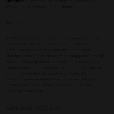
Kategorien:
Gutscheine
,
Unkategorisiert
,
Wanderungen
,
Juni
Weinpakete, Wanderungen & Gutscheine
2026
Menge
Beschreibung
Am 20. Juni 2026 wandern wir durch die steilen Hänge des
Roten Hangs. Ab 12 Uhr starten wir bei uns im Weingut mit
einem Glas unseres besten Sekts dazu einen kleinen
Rheinhessischen Snack. Auf der Wanderung genießen wir die
Weine im Weinberg, schenken den Kräutern am Wegrand
Aufmerksamkeit und lernen deren Wirkung und Geschmack
kennen. Das Finale findet am höchsten Punkt, der
Fockenberghütte mit fantastischen Rieslingen statt. Dazu gibt
es selbstgebackenes Brot und Schafgabenbutter und
Weinbergskräuterpesto.
ÄHNLICHE PRODUKTE