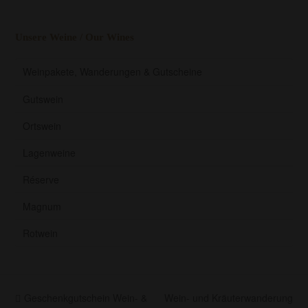
Unsere Weine / Our Wines
Weinpakete, Wanderungen & Gutscheine
Gutswein
Ortswein
Lagenweine
Réserve
Magnum
Rotwein
vorheriger
Nächster
Geschenkgutschein Wein- &
Wein- und Kräuterwanderung