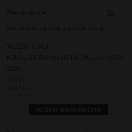
Mobil
Menü
öffnen
WEIN- UND
KRÄUTERWANDERUNG 20. JUNI
2026
35,00
€
46,67
€
/
l
inkl. 19 % MwSt.
Wein-
IN DEN WARENKORB
und
Kräuterwanderung
20.