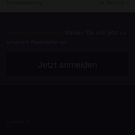
Beitrag:
Beitrag:
Kräuterwanderung
16. Mai 2026
Bleiben Sie informiert!
Melden Sie sich jetzt zu
unserem Newsletter an.
Jetzt anmelden
CONTACT