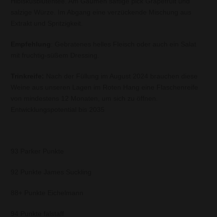
Hibiskusblütentee. Am Gaumen saftige pick Grapefruit und
salzige Würze. Im Abgang eine verzückende Mischung aus
Extrakt und Spritzigkeit.
Empfehlung
: Gebratenes helles Fleisch oder auch ein Salat
mit fruchtig-süßem Dressing.
Trinkreife:
Nach der Füllung im August 2024 brauchen diese
Weine aus unseren Lagen im Roten Hang eine Flaschenreife
von mindestens 12 Monaten, um sich zu öffnen.
Entwicklungspotential bis 2035
93 Parker Punkte
92 Punkte James Suckling
88+ Punkte Eichelmann
94 Punkte falstaff