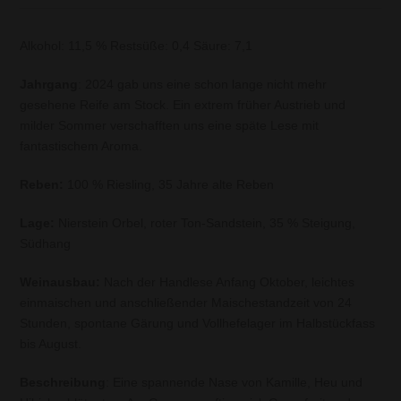
Alkohol: 11,5 % Restsüße: 0,4 Säure: 7,1
Jahrgang
: 2024 gab uns eine schon lange nicht mehr
gesehene Reife am Stock. Ein extrem früher Austrieb und
milder Sommer verschafften uns eine späte Lese mit
fantastischem Aroma.
Reben:
100 % Riesling, 35 Jahre alte Reben
Lage:
Nierstein Orbel, roter Ton-Sandstein, 35 % Steigung,
Südhang
Weinausbau:
Nach der Handlese Anfang Oktober, leichtes
einmaischen und anschließender Maischestandzeit von 24
Stunden, spontane Gärung und Vollhefelager im Halbstückfass
bis August.
Beschreibung
: Eine spannende Nase von Kamille, Heu und