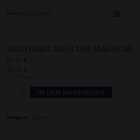
Mobil
Menü
öffne
2024 ORBEL RIESLING MAGNUM
67,50
€
45,00
€
/
l
inkl. 19 % MwSt.
2024
IN DEN WARENKORB
Orbel
Riesling
MAGNUM
Kategorie:
Magnum
Menge
Beschreibung