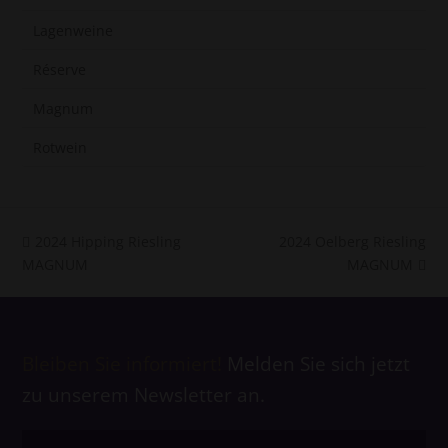
Lagenweine
Réserve
Magnum
Rotwein
vorheriger
Nächster
2024 Hipping Riesling
2024 Oelberg Riesling
Beitrag:
Beitrag:
MAGNUM
MAGNUM
Bleiben Sie informiert!
Melden Sie sich jetzt
zu unserem Newsletter an.