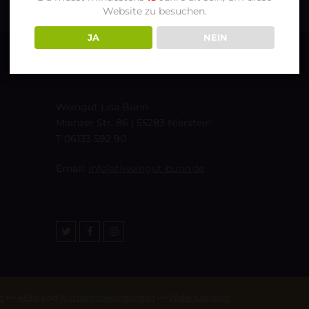
Website zu besuchen.
JA
NEIN
CONTACT
Weingut Lisa Bunn
Mainzer Str. 86 | 55283 Nierstein
T 06133 592 90
Email:
info[at]weingut-bunn.de
Twitter
Facebook
Instagram
t
•••
AGBs
und
Nutzungsbedingungen
•••
Widerrufsrecht