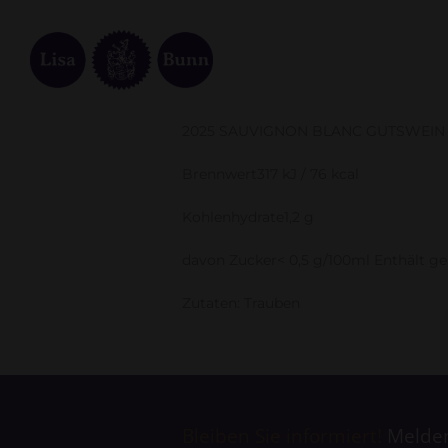
2025 SAUVIGNON BLANC GUTSWEIN N
Brennwert317 kJ / 76 kcal
Kohlenhydrate1,2 g
davon Zucker< 0,5 g/100ml Enthält ge
Zutaten: Trauben
Bleiben Sie informiert!
Melden 